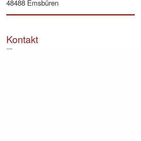
48488 Emsbüren
Kontakt
05903 / 70 37 23
info@lomin.eu
Weitere Informationen
Küchen
Möbel
Ausstellung