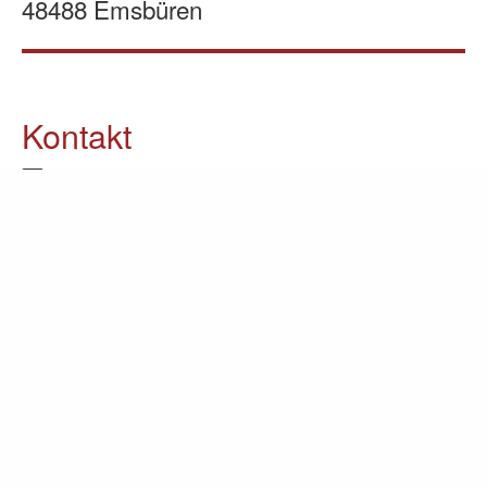
48488 Emsbüren
Kontakt
05903 / 70 37 23
info@lomin.eu
Weitere Informationen
Küchen
Möbel
Ausstellung