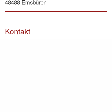
48488 Emsbüren
Kontakt
05903 / 70 37 23
info@lomin.eu
Weitere Informationen
Küchen
Möbel
Ausstellung