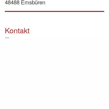
48488 Emsbüren
Kontakt
05903 / 70 37 23
info@lomin.eu
Weitere Informationen
Küchen
Möbel
Ausstellung