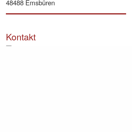
48488 Emsbüren
Kontakt
05903 / 70 37 23
info@lomin.eu
Weitere Informationen
Küchen
Möbel
Ausstellung