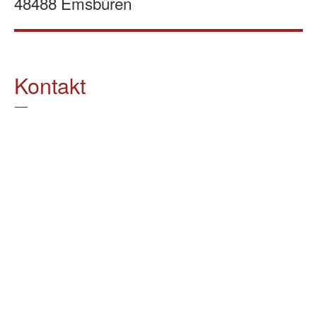
48488 Emsbüren
Kontakt
05903 / 70 37 23
info@lomin.eu
Weitere Informationen
Küchen
Möbel
Ausstellung
Unternehmen