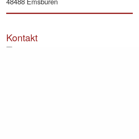
48488 Emsbüren
Kontakt
05903 / 70 37 23
info@lomin.eu
Weitere Informationen
Küchen
Möbel
Ausstellung
Unternehmen