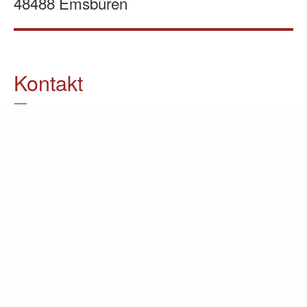
48488 Emsbüren
Kontakt
05903 / 70 37 23
info@lomin.eu
Weitere Informationen
Küchen
Möbel
Ausstellung
Unternehmen