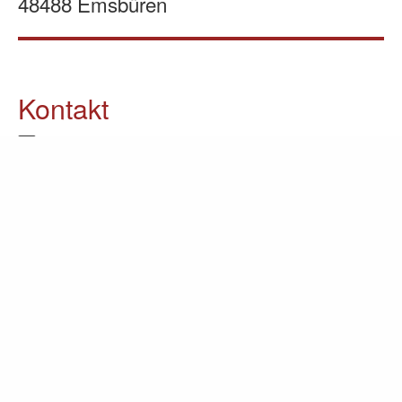
48488 Emsbüren
Kontakt
05903 / 70 37 23
info@lomin.eu
Weitere Informationen
Küchen
Möbel
Ausstellung
Unternehmen