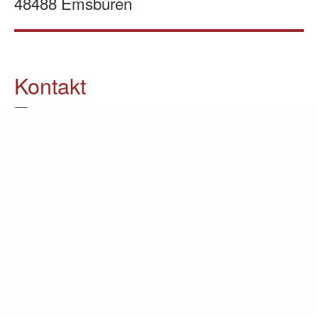
48488 Emsbüren
Kontakt
05903 / 70 37 23
info@lomin.eu
Weitere Informationen
Küchen
Möbel
Ausstellung
Unternehmen