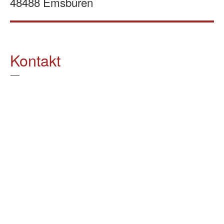
48488 Emsbüren
Kontakt
05903 / 70 37 23
info@lomin.eu
Weitere Informationen
Küchen
Möbel
Ausstellung
Unternehmen