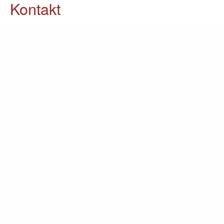
Kontakt
05903 / 70 37 23
info@lomin.eu
Weitere Informationen
Küchen
Möbel
Ausstellung
Unternehmen
Kontakt