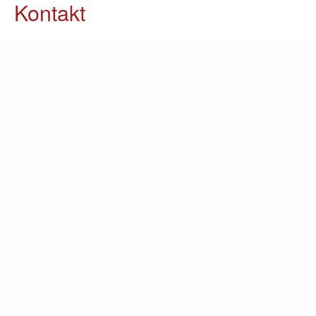
Kontakt
05903 / 70 37 23
info@lomin.eu
Weitere Informationen
Küchen
Möbel
Ausstellung
Unternehmen
Kontakt