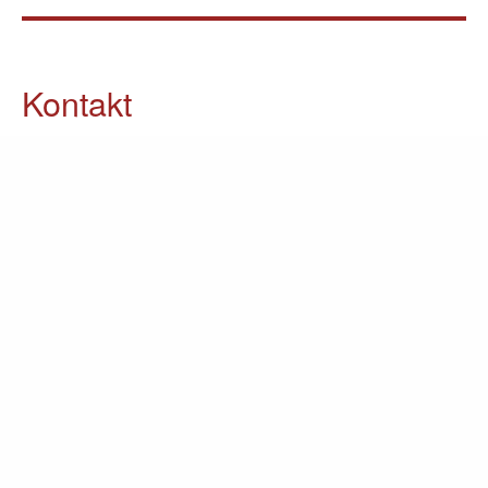
Kontakt
05903 / 70 37 23
info@lomin.eu
Weitere Informationen
Küchen
Möbel
Ausstellung
Unternehmen