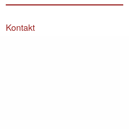
Kontakt
05903 / 70 37 23
info@lomin.eu
Weitere Informationen
Küchen
Möbel
Ausstellung
Unternehmen