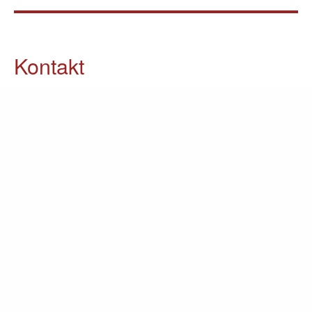
Kontakt
05903 / 70 37 23
info@lomin.eu
Weitere Informationen
Küchen
Möbel
Ausstellung
Unternehmen