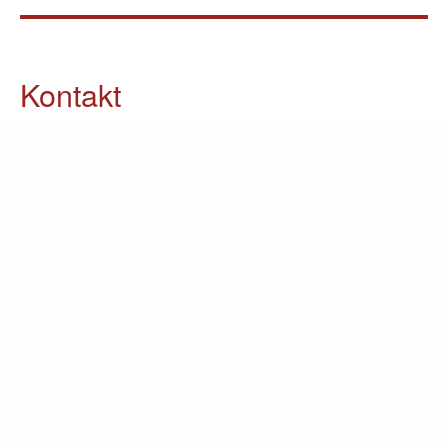
Kontakt
05903 / 70 37 23
info@lomin.eu
Weitere Informationen
Küchen
Möbel
Ausstellung
Unternehmen