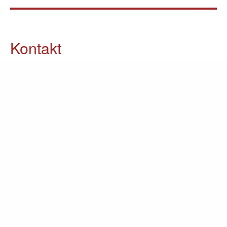
Kontakt
05903 / 70 37 23
info@lomin.eu
Weitere Informationen
Küchen
Möbel
Ausstellung
Unternehmen