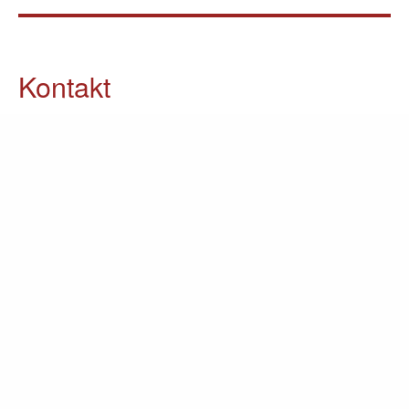
Kontakt
05903 / 70 37 23
info@lomin.eu
Weitere Informationen
Küchen
Möbel
Ausstellung
Unternehmen