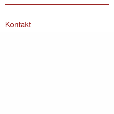
Kontakt
05903 / 70 37 23
info@lomin.eu
Weitere Informationen
Küchen
Möbel
Ausstellung
Unternehmen