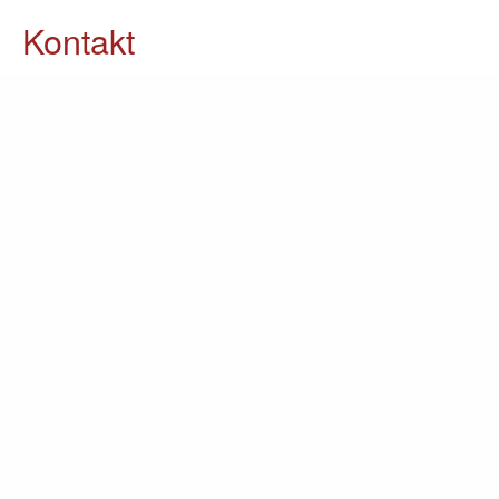
Kontakt
05903 / 70 37 23
info@lomin.eu
Weitere Informationen
Küchen
Möbel
Ausstellung
Unternehmen
Kontakt