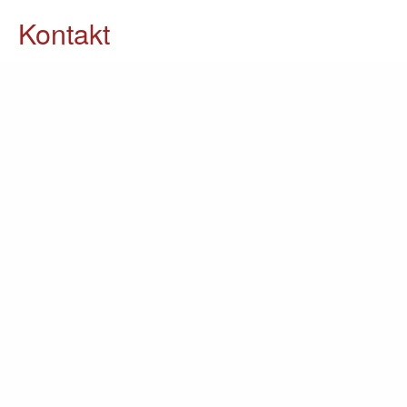
Kontakt
05903 / 70 37 23
info@lomin.eu
Weitere Informationen
Küchen
Möbel
Ausstellung
Unternehmen
Kontakt