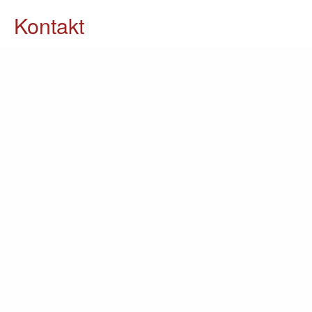
Kontakt
05903 / 70 37 23
info@lomin.eu
Weitere Informationen
Küchen
Möbel
Ausstellung
Unternehmen
Kontakt