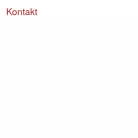
Kontakt
05903 / 70 37 23
info@lomin.eu
Weitere Informationen
Küchen
Möbel
Ausstellung
Unternehmen
Kontakt