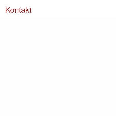
Kontakt
05903 / 70 37 23
info@lomin.eu
Weitere Informationen
Küchen
Möbel
Ausstellung
Unternehmen
Kontakt