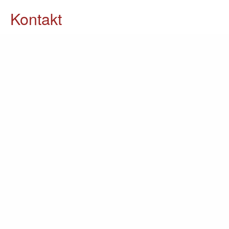
Kontakt
05903 / 70 37 23
info@lomin.eu
Weitere Informationen
Küchen
Möbel
Ausstellung
Unternehmen
Kontakt